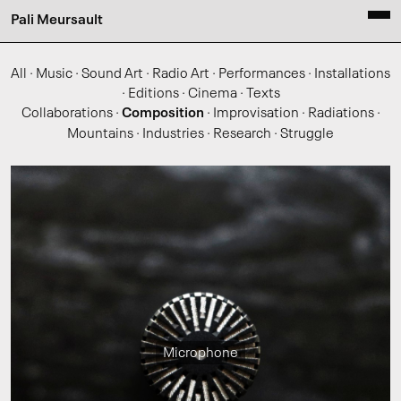
Pali Meursault
All
·
Music
·
Sound Art
·
Radio Art
·
Performances
·
Installations
·
Editions
·
Cinema
·
Texts
Collaborations
·
Composition
·
Improvisation
·
Radiations
·
Mountains
·
Industries
·
Research
·
Struggle
Microphone