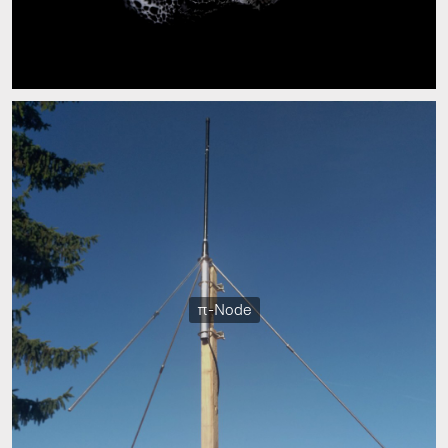
π-Node