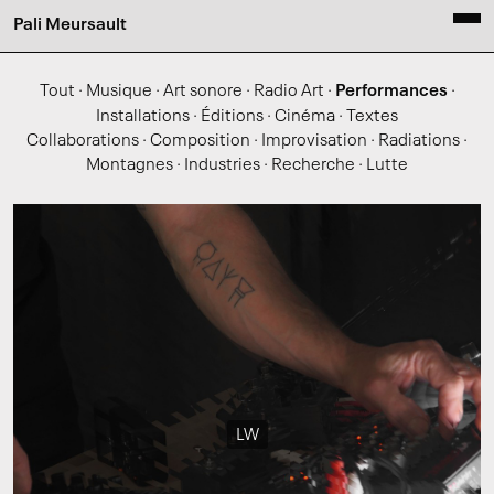
Pali Meursault
Tout
·
Musique
·
Art sonore
·
Radio Art
·
Performances
·
Installations
·
Éditions
·
Cinéma
·
Textes
Collaborations
·
Composition
·
Improvisation
·
Radiations
·
Montagnes
·
Industries
·
Recherche
·
Lutte
LW