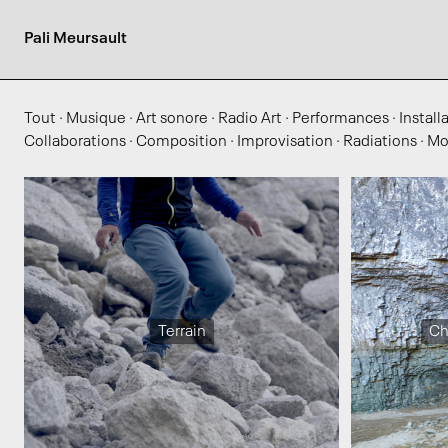
Pali Meursault
Tout
·
Musique
·
Art sonore
·
Radio Art
·
Performances
·
Install
Collaborations
·
Composition
·
Improvisation
·
Radiations
·
Mo
Terrain
Ch