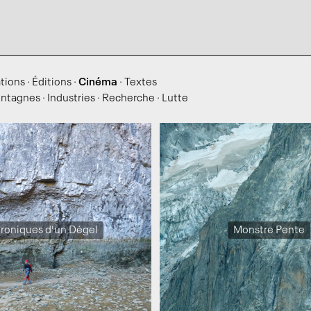
ations
·
Éditions
·
Cinéma
·
Textes
ntagnes
·
Industries
·
Recherche
·
Lutte
roniques d'un Dégel
Monstre Pente