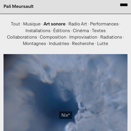
Pali Meursault
Tout
·
Musique
·
Art sonore
·
Radio Art
·
Performances
·
Installations
·
Éditions
·
Cinéma
·
Textes
Collaborations
·
Composition
·
Improvisation
·
Radiations
·
Montagnes
·
Industries
·
Recherche
·
Lutte
Nix*