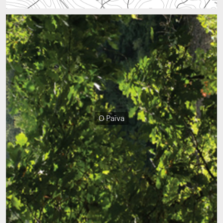
O Païva